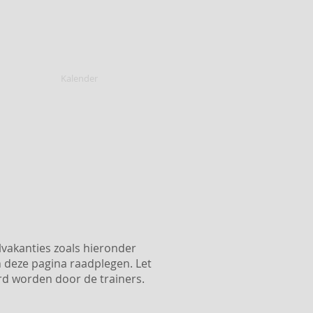
atschap
Kalender
Contact
vakanties zoals hieronder
 deze pagina raadplegen. Let
erd worden door de trainers.