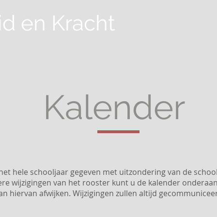
id
en Kracht
Home
Over ons
Nieuws
Lesaanbod
Lidma
Kalender
het hele schooljaar gegeven met uitzondering van de school
e wijzigingen van het rooster kunt u de kalender onderaan
kan hiervan afwijken. Wijzigingen zullen altijd gecommunice