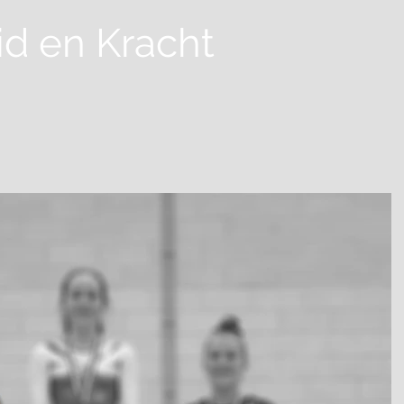
id
en Kracht
Home
Over ons
Nieuws
Lesaanbod
Lidma