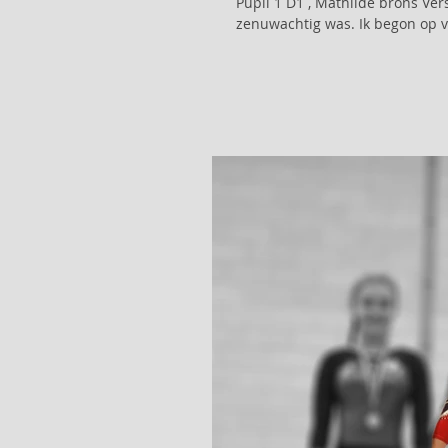
Pupil 1 D1 , Mathilde brons Verslagje Mathilde Ik werd al heel vroeg wakker omdat ik heel
zenuwachtig was. Ik begon op vl