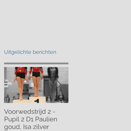
atschap
Kalender
Contact
Uitgelichte berichten
Voorwedstrijd 2 -
Voorwedstrijd 2 -
Pupil 2 D1 Paulien
Pupil 1 D1 Mathilde
goud, Isa zilver
brons!