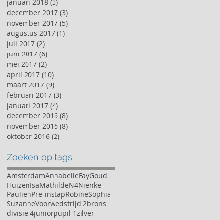
januari 2018
(3)
3 posts
december 2017
(3)
3 posts
november 2017
(5)
5 posts
augustus 2017
(1)
1 post
juli 2017
(2)
2 posts
juni 2017
(6)
6 posts
mei 2017
(2)
2 posts
april 2017
(10)
10 posts
maart 2017
(9)
9 posts
februari 2017
(3)
3 posts
januari 2017
(4)
4 posts
december 2016
(8)
8 posts
november 2016
(8)
8 posts
oktober 2016
(2)
2 posts
Zoeken op tags
Amsterdam
Annabelle
Fay
Goud
Huizen
Isa
Mathilde
N4
Nienke
Paulien
Pre-instap
Robine
Sophia
Suzanne
Voorwedstrijd 2
brons
divisie 4
junior
pupil 1
zilver