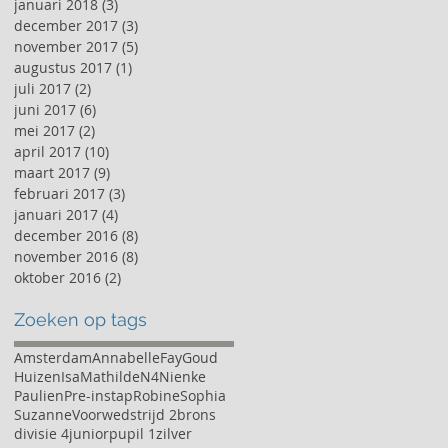
januari 2018
(3)
3 posts
december 2017
(3)
3 posts
november 2017
(5)
5 posts
augustus 2017
(1)
1 post
juli 2017
(2)
2 posts
juni 2017
(6)
6 posts
mei 2017
(2)
2 posts
april 2017
(10)
10 posts
maart 2017
(9)
9 posts
februari 2017
(3)
3 posts
januari 2017
(4)
4 posts
december 2016
(8)
8 posts
november 2016
(8)
8 posts
oktober 2016
(2)
2 posts
Zoeken op tags
Amsterdam
Annabelle
Fay
Goud
Huizen
Isa
Mathilde
N4
Nienke
Paulien
Pre-instap
Robine
Sophia
Suzanne
Voorwedstrijd 2
brons
divisie 4
junior
pupil 1
zilver