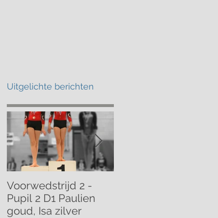
atschap
Kalender
Contact
Uitgelichte berichten
Voorwedstrijd 2 -
Voorwedstrijd 2 -
Pupil 2 D1 Paulien
Pupil 1 D1 Mathilde
goud, Isa zilver
brons!