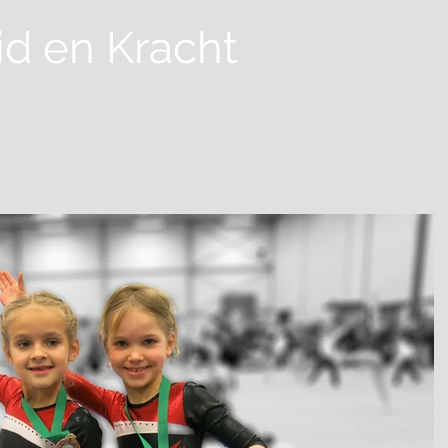
id
en Kracht
Home
Over ons
Nieuws
Lesaanbod
Lidma