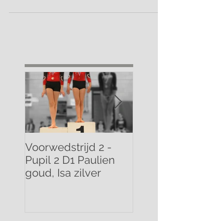
alle trainingen goed voor aan het oefenen...
Voorwedstrijd 2 -
Voorwedstrijd 2 -
Pupil 2 D1 Paulien
Pupil 1 D1 Mathilde
goud, Isa zilver
brons!