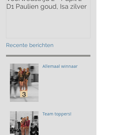
D1 Paulien goud, Isa zilver
Mathilde bron
Recente berichten
Allemaal winnaar
Team toppers!