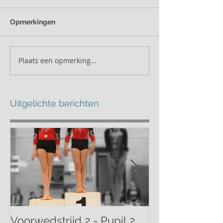
Opmerkingen
Plaats een opmerking...
Uitgelichte berichten
Voorwedstrijd 2 - Pupil 2
Voorwedstrijd 