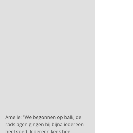
Amelie: "We begonnen op balk, de 
radslagen gingen bij bijna iedereen 
heel goed. Iedereen keek heel 