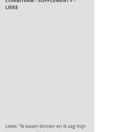
COMBITEAM - SUPPLEMENT F - 
LIEKE
Lieke: "Ik kwam binnen en ik zag mijn 