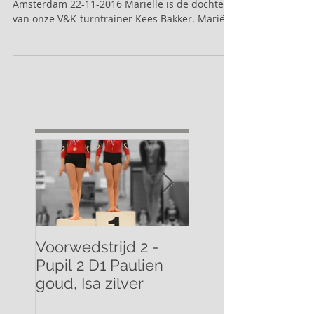
Mariëlle Bakker Blaricum 19-10-1965 -
Amsterdam 22-11-2016 Mariëlle is de dochter
van onze V&K-turntrainer Kees Bakker. Mariëlle
heeft...
Voorwedstrijd 2 -
Voorwedstrijd 2 -
Pupil 2 D1 Paulien
Pupil 1 D1 Mathilde