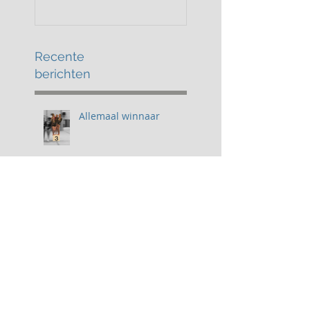
goud, Isa zilver
brons!
Recente
berichten
Allemaal winnaar
Team toppers!