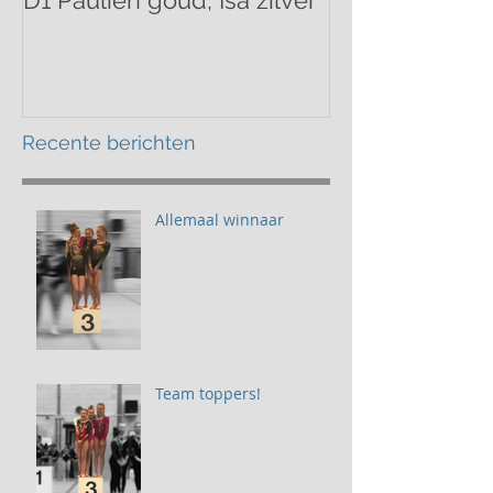
D1 Paulien goud, Isa zilver
Mathilde bron
Recente berichten
Allemaal winnaar
Team toppers!