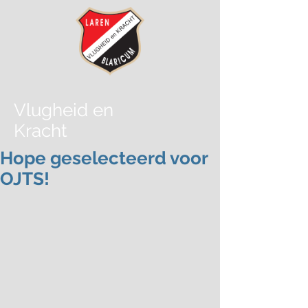
Vlugheid
en
Kracht
Hope geselecteerd voor
OJTS!