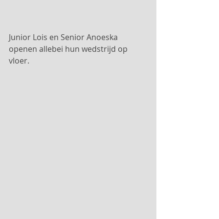
Junior Lois en Senior Anoeska 
openen allebei hun wedstrijd op 
vloer.