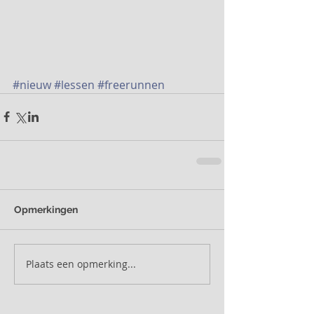
#nieuw
#lessen
#freerunnen
Opmerkingen
Plaats een opmerking...