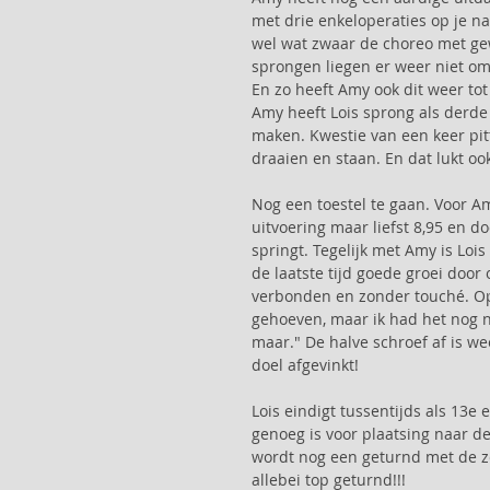
met drie enkeloperaties op je na
wel wat zwaar de choreo met ge
sprongen liegen er weer niet om. 
En zo heeft Amy ook dit weer to
Amy heeft Lois sprong als derde t
maken. Kwestie van een keer pitt
draaien en staan. En dat lukt ook
Nog een toestel te gaan. Voor Am
uitvoering maar liefst 8,95 en d
springt. Tegelijk met Amy is Lo
de laatste tijd goede groei door 
verbonden en zonder touché. Op 
gehoeven, maar ik had het nog n
maar." De halve schroef af is w
doel afgevinkt!
Lois eindigt tussentijds als 13e
genoeg is voor plaatsing naar de
wordt nog een geturnd met de ze
allebei top geturnd!!!