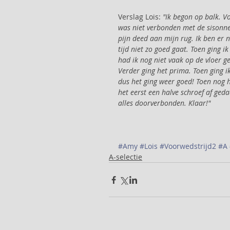
Verslag Lois: 
"Ik begon op balk. Vo
was niet verbonden met de sisonne.
pijn deed aan mijn rug. Ik ben er n
tijd niet zo goed gaat. Toen ging i
had ik nog niet vaak op de vloer 
Verder ging het prima. Toen ging i
dus het ging weer goed! Toen nog h
het eerst een halve schroef af ged
alles doorverbonden. Klaar!"
#Amy
#Lois
#Voorwedstrijd2
#A
A-selectie