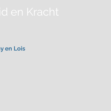
id
en Kracht
Home
Over ons
Nieuws
Lesaanbod
Lidma
y en Lois