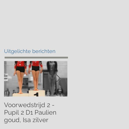
atschap
Kalender
Contact
Uitgelichte berichten
Voorwedstrijd 2 -
Voorwedstrijd 2 -
Pupil 2 D1 Paulien
Pupil 1 D1 Mathilde
goud, Isa zilver
brons!