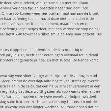
de door blessureleed, veel getraind. En met resultaat! 
 vloer verleden tijd en opzetten hoger dan ooit. Ook 
k. Om te voorkomen weer vier punten neutraal aan de broek 
n haar oefening toe en mocht deze niet tellen, dan is de 
s reserve. Niet het fraaiste element, maar een A en dus 
 oefening loopt netjes door, met een verwachte stop na het 
ar liefst 7,40 tovert een dikke smile op Amy haar gezicht. Die 
jury d'appel om een tiende in de D-score erbij te 
ok jurylid TD2, heeft haar oefeningen allemaal tot in detail 
lk onterecht gemiste puntje. En met succes! De tiende komt 
wachtig voor vloer. Vorige wedstrijd turnde zij nog een ad 
vloer, omdat de overslag-salto nog te veel stress opleverde. 
asdraaien in de salto, dat een halve schroef verandert in een 
n erg lastig dat deze wordt gezien als voorwaarts element en 
t is. Vandaag moeten deze twee euvels verholpen worden! 
ag-salto lukt. Een zucht van verlichting bij Lois. En ook de 
uent. Kwestie van wat langer wachten. Nu maar hopen dat de 