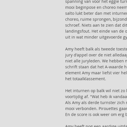
spanning van voor het eggie turn
mooi beginpose en choreo neemt 
salto lukt beter dan met inturne
choreo, ruime sprongen, bijzon
schroef. Niets aan te zien dat di
landingsfout. Het einde van de o
uit in wat minder uitgevoerde g
Amy heeft balk als tweede toestel
jury d'appel over de niet alled
niet alle juryleden. We hebben 
schrift staan dat het A-waarde h
element Amy maar liefst vier hel
het totaalklassement.
Het inturnen op balk wil niet zo
voortijdig af. "Wat heb ik vanda
Als Amy als derde turnster zich 
mooi verbonden. Pirouettes gaan 
En de score is ook weer om erg b
Amy heeft nog een aardige uitdagi