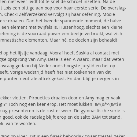
en niet weer leidt tot te snel de schroef inzetten. Na de 
Lois een pittige aanloop voor haar eerste serie. De overslag-
n. Check! Zelfverzekerd vervolgt zij haar oefening. Mooie 
dere draaien. Dan het tweede spannende moment, de halve 
t een element met twijfels is. Huizenhoog, slechts een kleine 
efening is de voorraad power een beetje verbruikt, wat zich 
ymnastische elementen. Maar hé, de doelen zijn behaald!
 op het lijstje vandaag. Vooraf heeft Saskia al contact met 
aagse opsprong van Amy. Deze is een A waard, maar dat weten 
navraag gedaan bij Nederlands hoogste jurylid en het op 
eeft. Vorige wedstrijd heeft het niet toekennen van dit 
e punten neutrale aftrek gekost. En dan blijf je nergens in 
 lekker vlotten. Pirouettes draaien door en Amy mag er vaak 
ag!?" Toch nog een keer erop. Het moet lukken! &^(&*^(&*$# 
mag presenteren is de rust er weer. De gymnastische serie is 
goed, ook de radslag blijft erop en de salto BAM tot stand. 
lij van te worden.
ng op vloer. Dit is een fysiek behoorlijk zwaar toestel, zeker 