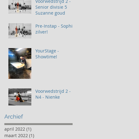
Voorwedstrijd 2 -
Senior divisie 5
Suzanne goud
Pre-Instap - Sophia
zilver!
YourStage -
Showtime!
Voorwedstrijd 2 -
N4 - Nienke
Archief
april 2022
(1)
1 post
maart 2022
(1)
1 post