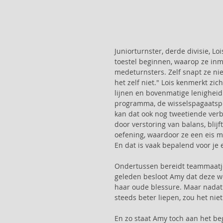
Juniorturnster, derde divisie, Lo
toestel beginnen, waarop ze inm
medeturnsters. Zelf snapt ze nie
het zelf niet." Lois kenmerkt zich
lijnen en bovenmatige lenigheid
programma, de wisselspagaatspro
kan dat ook nog tweetiende ver
door verstoring van balans, blijft
oefening, waardoor ze een eis mis
En dat is vaak bepalend voor je e
Ondertussen bereidt teammaatje
geleden besloot Amy dat deze w
haar oude blessure. Maar nadat 
steeds beter liepen, zou het ni
En zo staat Amy toch aan het be