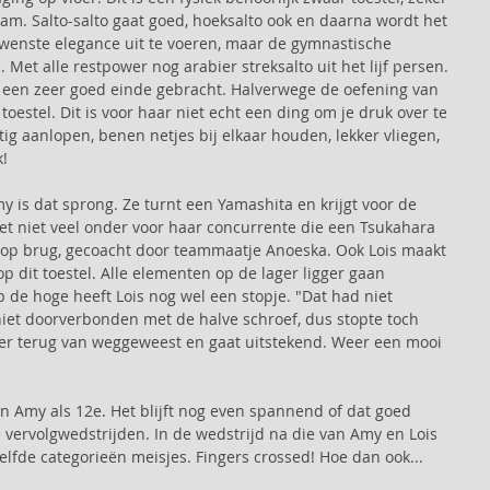
am. Salto-salto gaat goed, hoeksalto ook en daarna wordt het 
wenste elegance uit te voeren, maar de gymnastische 
Met alle restpower nog arabier streksalto uit het lijf persen. 
t een zeer goed einde gebracht. Halverwege de oefening van 
oestel. Dit is voor haar niet echt een ding om je druk over te 
ig aanlopen, benen netjes bij elkaar houden, lekker vliegen, 
!  
y is dat sprong. Ze turnt een Yamashita en krijgt voor de 
oet niet veel onder voor haar concurrente die een Tsukahara 
is op brug, gecoacht door teammaatje Anoeska. Ook Lois maakt 
op dit toestel. Alle elementen op de lager ligger gaan 
de hoge heeft Lois nog wel een stopje. "Dat had niet 
iet doorverbonden met de halve schroef, dus stopte toch 
eer terug van weggeweest en gaat uitstekend. Weer een mooi 
 en Amy als 12e. Het blijft nog even spannend of dat goed 
 vervolgwedstrijden. In de wedstrijd na die van Amy en Lois 
lfde categorieën meisjes. Fingers crossed! Hoe dan ook... 