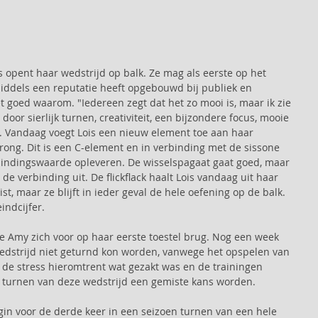
is opent haar wedstrijd op balk. Ze mag als eerste op het 
iddels een reputatie heeft opgebouwd bij publiek en 
t goed waarom. "Iedereen zegt dat het zo mooi is, maar ik zie 
 door sierlijk turnen, creativiteit, een bijzondere focus, mooie 
. Vandaag voegt Lois een nieuw element toe aan haar 
ng. Dit is een C-element en in verbinding met de sissone 
bindingswaarde opleveren. De wisselspagaat gaat goed, maar 
 de verbinding uit. De flickflack haalt Lois vandaag uit haar 
t, maar ze blijft in ieder geval de hele oefening op de balk. 
indcijfer.
 Amy zich voor op haar eerste toestel brug. Nog een week 
edstrijd niet geturnd kon worden, vanwege het opspelen van 
de stress hieromtrent wat gezakt was en de trainingen 
et turnen van deze wedstrijd een gemiste kans worden.
gin voor de derde keer in een seizoen turnen van een hele 