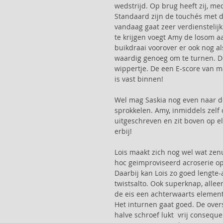
wedstrijd. Op brug heeft zij, me
Standaard zijn de touchés met de
vandaag gaat zeer verdienstelij
te krijgen voegt Amy de losom aa
buikdraai voorover er ook nog al
waardig genoeg om te turnen. De
wippertje. De een E-score van ma
is vast binnen!
Wel mag Saskia nog even naar de 
sprokkelen. Amy, inmiddels zelf o
uitgeschreven en zit boven op e
erbij!
Lois maakt zich nog wel wat zenu
hoc geimproviseerd acroserie op 
Daarbij kan Lois zo goed lengte-
twistsalto. Ook superknap, allee
de eis een achterwaarts elemen
Het inturnen gaat goed. De oversl
halve schroef lukt  vrij conseq