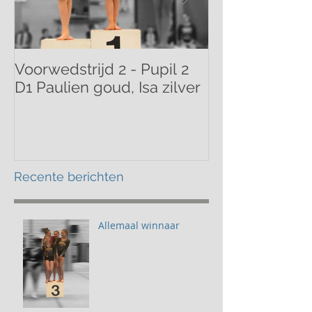
Voorwedstrijd 2 - Pupil 2
Voorwedstrijd 
D1 Paulien goud, Isa zilver
Mathilde bron
Recente berichten
Allemaal winnaar