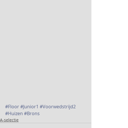
#Floor
#Junior1
#Voorwedstrijd2
#Huizen
#Brons
A-selectie