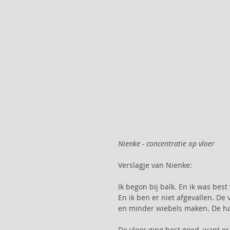
Nienke - concentratie op vloer
Verslagje van Nienke:
Ik begon bij balk. En ik was bes
En ik ben er niet afgevallen. D
en minder wiebels maken. De ha
De vloer ging best goed, want er