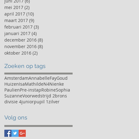
juni 2017
(6)
6 posts
mei 2017
(2)
2 posts
april 2017
(10)
10 posts
maart 2017
(9)
9 posts
februari 2017
(3)
3 posts
januari 2017
(4)
4 posts
december 2016
(8)
8 posts
november 2016
(8)
8 posts
oktober 2016
(2)
2 posts
Zoeken op tags
Amsterdam
Annabelle
Fay
Goud
Huizen
Isa
Mathilde
N4
Nienke
Paulien
Pre-instap
Robine
Sophia
Suzanne
Voorwedstrijd 2
brons
divisie 4
junior
pupil 1
zilver
Volg ons