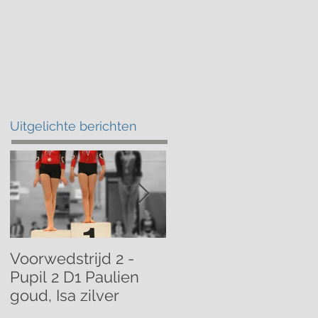
atschap
Kalender
Contact
Uitgelichte berichten
Voorwedstrijd 2 -
Voorwedstrijd 2 -
Pupil 2 D1 Paulien
Pupil 1 D1 Mathilde
goud, Isa zilver
brons!