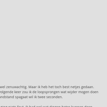
t wel zenuwachtig. Maar ik heb het toch best netjes gedaan. 
e volgende keer zou ik de loopsprongen wat wijder mogen doen 
ndstand spagaat wil ik twee seconden. 
 ging niets fout. Ik had wel wat dingen beter kunnen doen, 