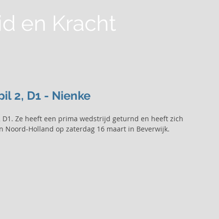
id
en Kracht
Home
Over ons
Nieuws
Lesaanbod
Lidma
il 2, D1 - Nienke
2 D1. Ze heeft een prima wedstrijd geturnd en heeft zich 
an Noord-Holland op zaterdag 16 maart in Beverwijk.