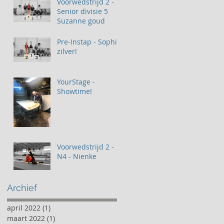
Voorwedstrijd 2 -
Senior divisie 5
Suzanne goud
Pre-Instap - Sophia
zilver!
YourStage -
Showtime!
Voorwedstrijd 2 -
N4 - Nienke
Archief
april 2022
(1)
1 post
maart 2022
(1)
1 post