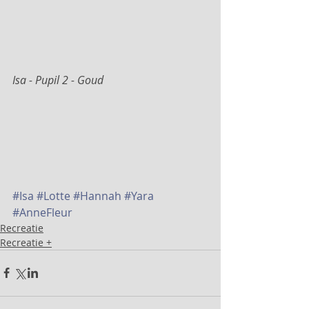
Isa - Pupil 2 - Goud  
#Isa
#Lotte
#Hannah
#Yara
#AnneFleur
Recreatie
Recreatie +