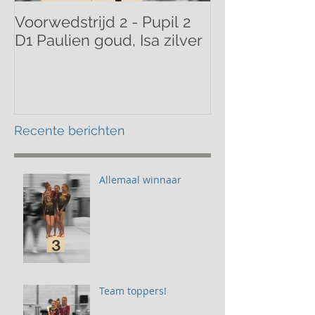
Voorwedstrijd 2 - Pupil 2
Voorwedstrijd 
D1 Paulien goud, Isa zilver
Mathilde bron
Recente berichten
Allemaal winnaar
Team toppers!