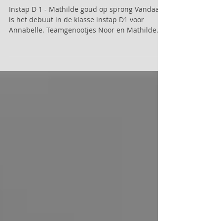
Rayon 't Gooi - D1 en divisie
4
Instap D 1 - Mathilde goud op sprong Vandaag
is het debuut in de klasse instap D1 voor
Annabelle. Teamgenootjes Noor en Mathilde
hebben...